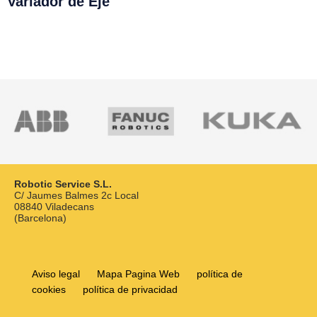
Variador de Eje
R
Robotic Service S.L.
C/ Jaumes Balmes 2c Local
08840 Viladecans
(Barcelona)
Aviso legal
Mapa Pagina Web
política de
cookies
política de privacidad