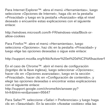
Para Internet Explorer™: abra el menú «Herramientas», luego
seleccione «Opciones de Internet»; haga clic en la pestaña
«Privacidad» y luego en la pestaña «Avanzado» elija el nivel
deseado o encuentre estas explicaciones con el siguiente
enlace:
http://windows.microsoft.com/fr-FR/windows-vista/Block-or-
allow-cookies
Para Firefox™: abre el menú «Herramientas», luego
selecciona «Opciones»; haz clic en la pestaña «Privacidad» y
luego elige las opciones deseadas o sigue este enlace:
http://support.mozilla.org/fr/kb/Activer%20et%20d%C3%A9sactive
En el caso de Chrome™: abrir el menú de configuración
(logotipo de la llave inglesa), luego seleccionar «Opciones»;
hacer clic en «Opciones avanzadas», luego en la sección
«Privacidad», hacer clic en «Configuración de contenido», y
elegir las opciones deseadas o encontrar estas explicaciones
con el siguiente enlace:
http://support.google.com/chrome/bin/answer.py?
hl=fr&hlrm=en&answer=95647
Para Safari™: seleccione «Safari > Preferencias» y luego haga
clic en «Seguridad»; En la sección «Aceptar cookies» elija las