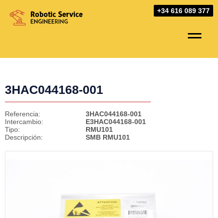
Skip
+34 616 089 377
to
content
3HAC044168-001
Referencia:
3HAC044168-001
Intercambio:
E3HAC044168-001
Tipo:
RMU101
Descripción:
SMB RMU101